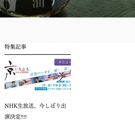
特集記事
醤
だ
だ
寒
NHK生放送、今しぼり出
パイナップル
演決定‼️‼️
し
さ