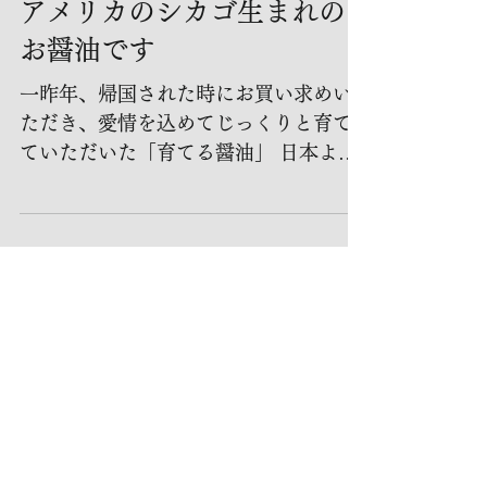
アメリカのシカゴ生まれの
お醤油です
一昨年、帰国された時にお買い求めい
ただき、愛情を込めてじっくりと育て
ていただいた「育てる醤油」 日本よ
り、はるかに寒いシカゴで、ゆっく
り、じっくり醗酵して、美味しいお醤
油に育てていただきました。 さくらさ
んの許可をいただき、掲載させていた
だきます。 さくらさんから、...