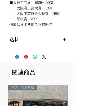
■大阪工芸展 1989～2003
大阪府工芸大賞 1991
大阪工芸協会会長賞 1997
平松賞 2002
個展は日本各地で多数開催
送料
850円 国内（北海道・沖縄除
く）
北海道・沖縄は、1,400円（同じ
場所に複数個商品を送る場合も同
関連商品
一料金です）
8000円以上お買い上げで、送料
無料（沖縄・北海道は、15000円
ギフト包装対応
以上無料）