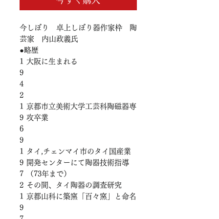
今しぼり 卓上しぼり器作家枠 陶
芸家 内山政義氏
●略歴
1
大阪に生まれる
9
4
2
1
京都市立美術大学工芸科陶磁器専
9
攻卒業
6
9
1
タイ,チェンマイ市のタイ国産業
9
開発センターにて陶器技術指導
7
（73年まで）
2
その間、タイ陶器の調査研究
1
京都山科に築窯「百々窯」と命名
9
7