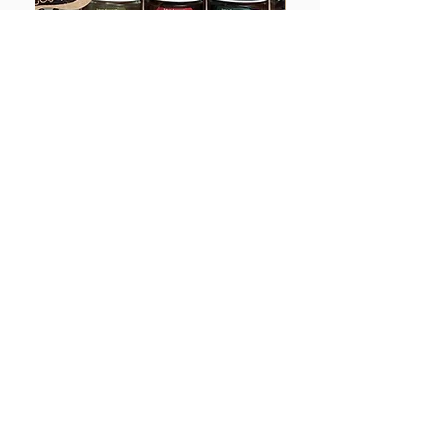
発酵パワくんまるっとセット
ラッピング包装 ※一
対象
価格
￥3,500
価格
￥200
〒623-0351 京都府綾部市篠田町小西