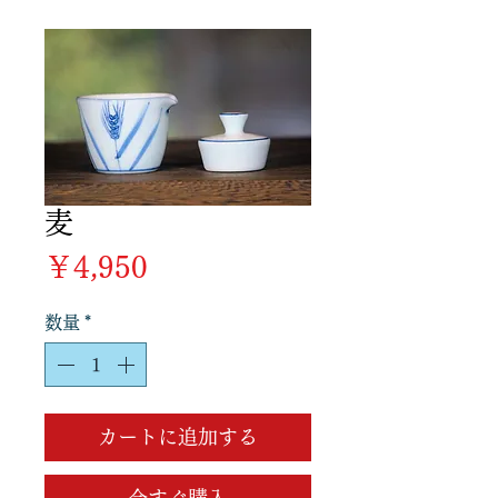
麦
価
￥4,950
格
数量
*
カートに追加する
今すぐ購入