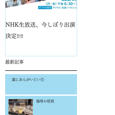
NHK生放送、今しぼり出演
パイナップル
決定‼️‼️
最新記事
歳にあらがいたい①
珈琲の焙煎