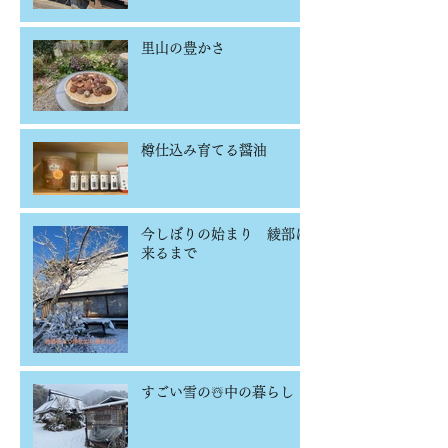
里山の豊かさ
樽仕込み育てる醤油
今しぼりの始まり 綾部に
来るまで
すごい雪の☃️中の暮らし