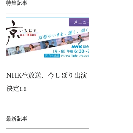
特集記事
NHK生放送、今しぼり出演
パイナップル
決定‼️‼️
最新記事