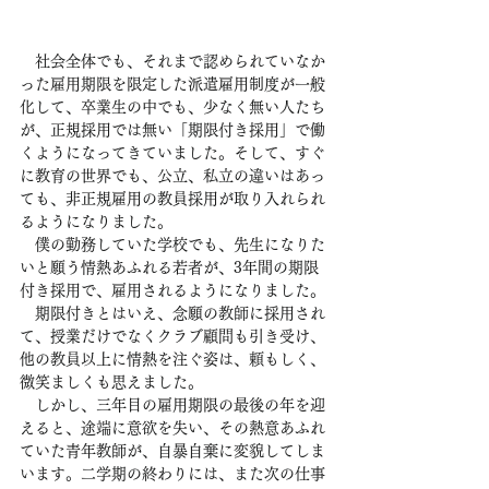
　社会全体でも、それまで認められていなか
った雇用期限を限定した派遣雇用制度が一般
化して、卒業生の中でも、少なく無い人たち
が、正規採用では無い「期限付き採用」で働
くようになってきていました。そして、すぐ
に教育の世界でも、公立、私立の違いはあっ
ても、非正規雇用の教員採用が取り入れられ
るようになりました。
　僕の勤務していた学校でも、先生になりた
いと願う情熱あふれる若者が、3年間の期限
付き採用で、雇用されるようになりました。
　期限付きとはいえ、念願の教師に採用され
て、授業だけでなくクラブ顧問も引き受け、
他の教員以上に情熱を注ぐ姿は、頼もしく、
微笑ましくも思えました。
　しかし、三年目の雇用期限の最後の年を迎
えると、途端に意欲を失い、その熱意あふれ
ていた青年教師が、自暴自棄に変貌してしま
います。二学期の終わりには、また次の仕事