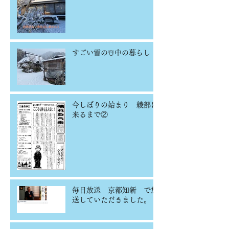
すごい雪の☃️中の暮らし
今しぼりの始まり 綾部に
来るまで②
毎日放送 京都知新 で放
送していただきました。