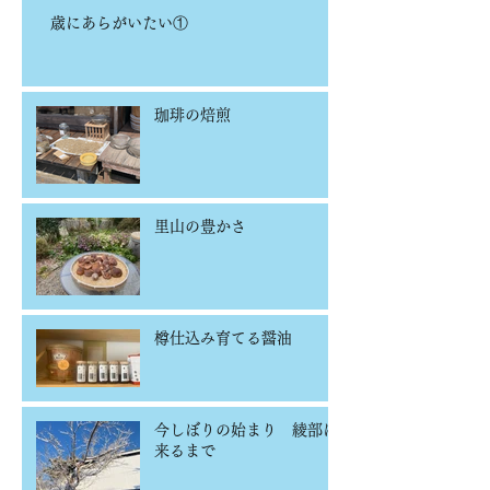
歳にあらがいたい①
珈琲の焙煎
里山の豊かさ
樽仕込み育てる醤油
今しぼりの始まり 綾部に
来るまで