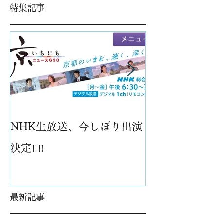
特集記事
NHK生放送、今しぼり出演
パイナップル
決定‼️‼️
最新記事