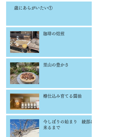
歳にあらがいたい①
珈琲の焙煎
里山の豊かさ
樽仕込み育てる醤油
今しぼりの始まり 綾部に
来るまで