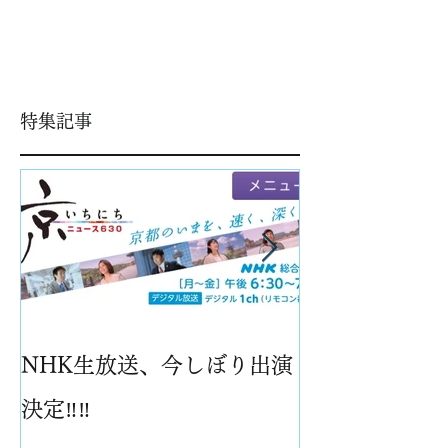
特集記事
NHK生放送、今しぼり出演
パイナップル
決定‼️‼️