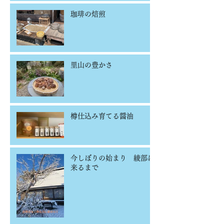
珈琲の焙煎
里山の豊かさ
樽仕込み育てる醤油
今しぼりの始まり 綾部に
来るまで