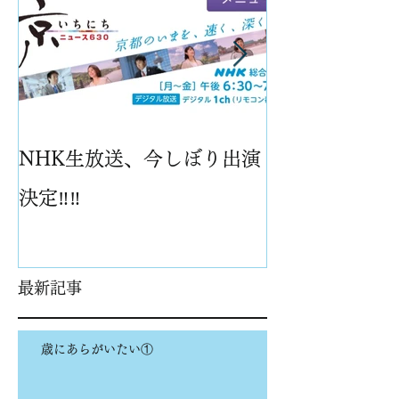
NHK生放送、今しぼり出演
パイナップル
決定‼️‼️
最新記事
歳にあらがいたい①