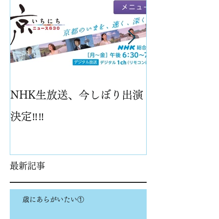
NHK生放送、今しぼり出演
パイナップル
決定‼️‼️
最新記事
歳にあらがいたい①