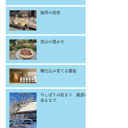
珈琲の焙煎
里山の豊かさ
樽仕込み育てる醤油
今しぼりの始まり 綾部に
来るまで