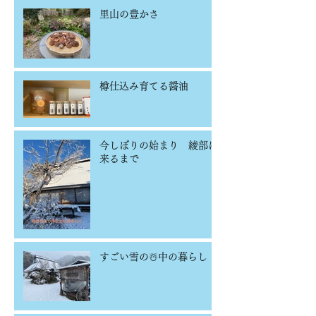
里山の豊かさ
樽仕込み育てる醤油
今しぼりの始まり 綾部に
来るまで
すごい雪の☃️中の暮らし