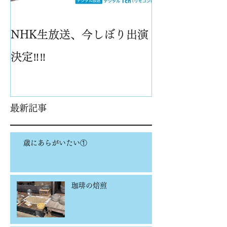
NHK生放送、今しぼり出演
パイナップル
決定‼️‼️
最新記事
歳にあらがいたい①
珈琲の焙煎