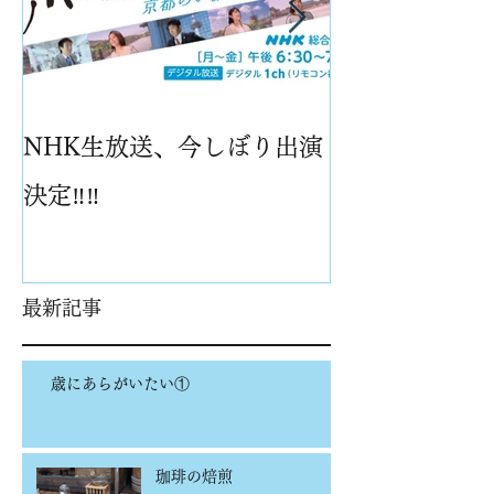
NHK生放送、今しぼり出演
パイナップル
決定‼️‼️
最新記事
歳にあらがいたい①
珈琲の焙煎