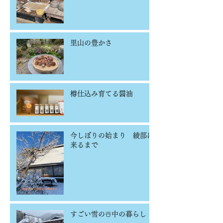
里山の豊かさ
樽仕込み育てる醤油
今しぼりの始まり 綾部に
来るまで
すごい雪の☃️中の暮らし