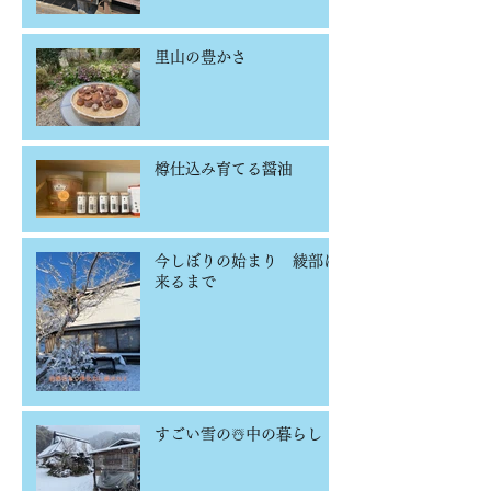
里山の豊かさ
樽仕込み育てる醤油
今しぼりの始まり 綾部に
来るまで
すごい雪の☃️中の暮らし