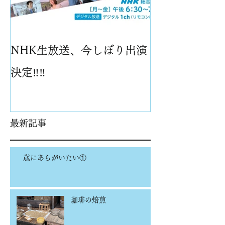
NHK生放送、今しぼり出演
パイナップル
決定‼️‼️
最新記事
歳にあらがいたい①
珈琲の焙煎