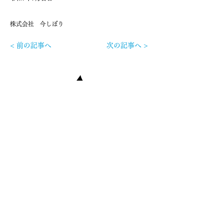
株式会社 今しぼり
< 前の記事へ
次の記事へ >
〒623-0351 京都府綾部市篠田町小西
五番
☎︎
0773-21-6831
✉️
shigasato@imashibori.com
メルマガアーカイブはこちら