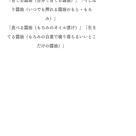
「育てる醤油（自分で育てる醤油）」「今しぼ
り醤油（いつでも搾れる醤油のもと・もろ
み）」
「食べる醤油（もろみのオイル漬け）」「生き
てる醤油（もろみの自重で滴り落ちるいいとこ
だけの醤油）」
を生きたまま届けることに挑戦！