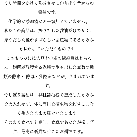
くり時間をかけて熟成させて作り出す昔からの
醤油です。
化学的な添加物など一切加えていません。
私たちの商品は、搾りだした醤油だけでなく、
搾りだした後のすばらしい副産物であるもろみ
も味わっていただくものです。
このもろみには大豆や小麦の繊維質はもちろ
ん、
麹菌が醗酵する過程で生み出した無数の種
類の酵素・ 酵母・乳酸菌などが、含まれていま
す。
今しぼり醤油は、弊社醤油樽で熟成した
もろみ
を火入れせず、体に有用な微生物を殺すことな
く生きたままお届けいたします。
そのまま食べても良し、
食卓であなたが搾りだ
す、最高に新鮮な生きた
お醤油です
。