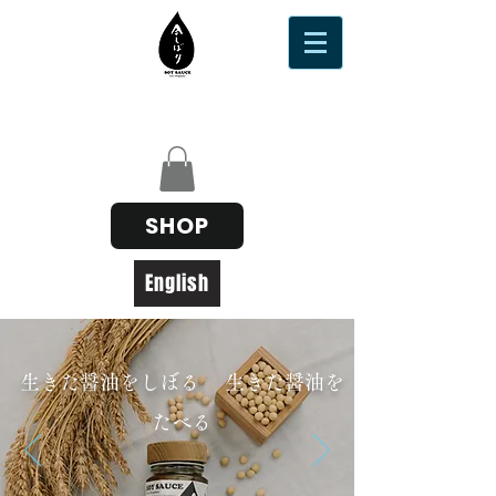
SHOP
English
生きた醤油をしぼる 生きた醤油を
たべる