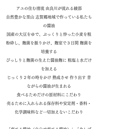
アユの住む清流 由良川が流れる綾部
自然豊かな里山 志賀郷地域で
作っている私たち
の醤油
国産の大豆をゆで、ぷっくりと炒った小麦を粗
粉砕し、麹菌を振りかけ、麹室で３日間 麹菌を
培養する
びっしりと麹菌の生えた醤油麹に 粗塩と水だけ
を加える
じっくり２年の時をかけ 熟成させ 作り出す 昔
ながらの醤油が生まれる
食べるためだけの原材料にこだわり
売るために入れられる保存料や安定剤・香料・
化学調味料など一切加えないこだわり