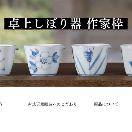
卓上しぼり器 作家枠
A
商品について
古式天然醸造へのこだわり