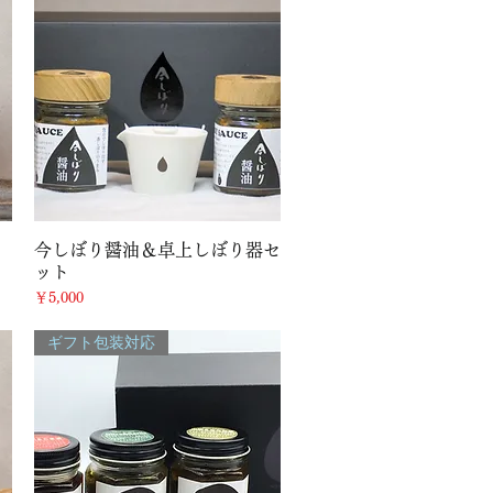
クイックビュー
今しぼり醤油＆卓上しぼり器セ
ット
価格
￥5,000
ギフト包装対応