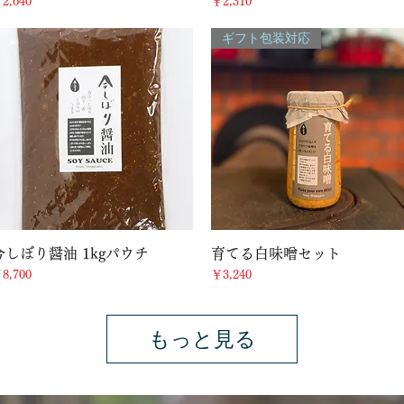
価格
価格
2,640
￥2,310
ギフト包装対応
クイックビュー
クイックビュー
今しぼり醤油 1kgパウチ
育てる白味噌セット
価格
価格
8,700
￥3,240
もっと見る