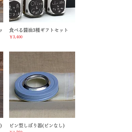
クイックビュー
ッ
食べる醤油3種ギフトセット
価格
￥3,400
クイックビュー
)
ビン型しぼり器(ビンなし)