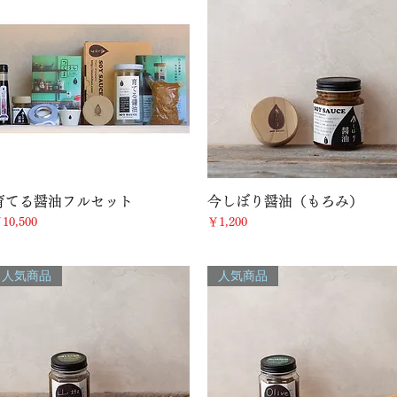
クイックビュー
クイックビュー
育てる醤油フルセット
今しぼり醤油（もろみ）
価格
価格
10,500
￥1,200
人気商品
人気商品