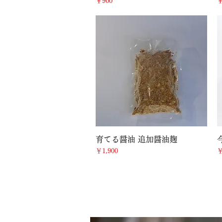
価格
￥900
￥
クイックビュー
育てる醤油 追加醤油麹
価格
￥1,900
￥