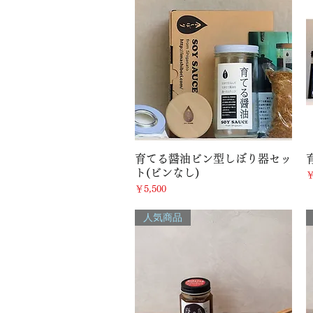
クイックビュー
育てる醤油ビン型しぼり器セッ
ト(ビンなし)
￥
価格
￥5,500
人気商品