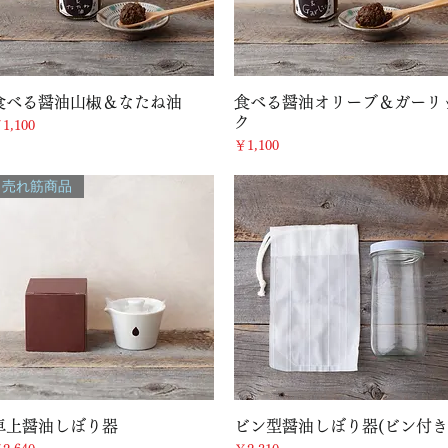
クイックビュー
クイックビュー
食べる醤油山椒＆なたね油
食べる醤油オリーブ＆ガーリ
ク
価格
1,100
価格
￥1,100
売れ筋商品
クイックビュー
クイックビュー
卓上醤油しぼり器
ビン型醤油しぼり器(ビン付き