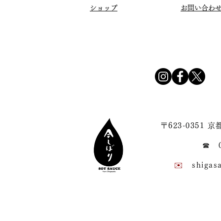
ショップ
​お問い合わ
〒623-0351
☎︎ 0
✉️
shigas