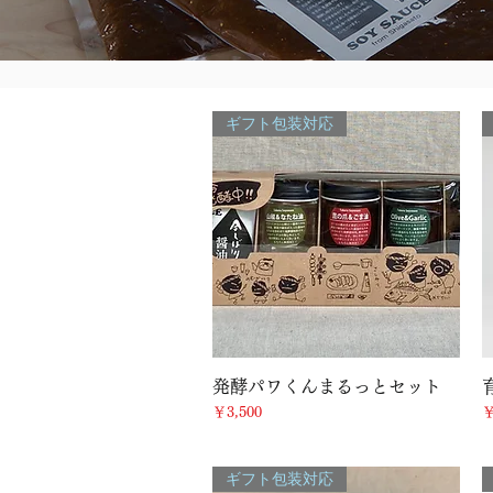
ギフト包装対応
クイックビュー
発酵パワくんまるっとセット
価格
￥3,500
￥
ギフト包装対応