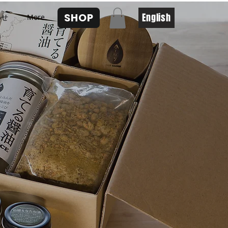
SHOP
English
わせ
More