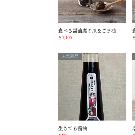
クイックビュー
食べる醤油鷹の爪＆ごま油
価格
￥1,100
￥
人気商品
クイックビュー
生きてる醤油