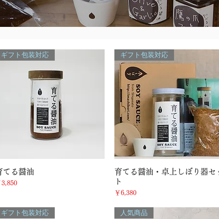
ギフト包装対応
ギフト包装対応
クイックビュー
クイックビュー
育てる醤油
育てる醤油・卓上しぼり器セ
ト
価格
3,850
価格
￥6,380
ギフト包装対応
人気商品