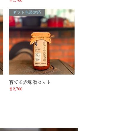
価格
￥1,760
ギフト包装対応
クイックビュー
育てる赤味噌セット
価格
￥2,700