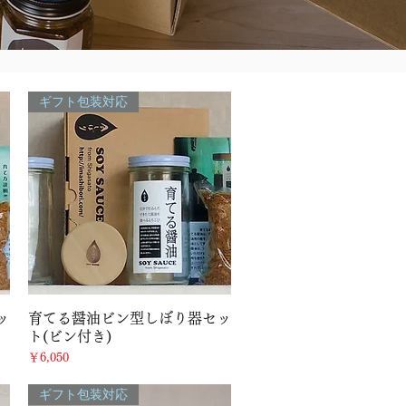
ギフト包装対応
クイックビュー
ッ
育てる醤油ビン型しぼり器セッ
ト(ビン付き)
価格
￥6,050
ギフト包装対応