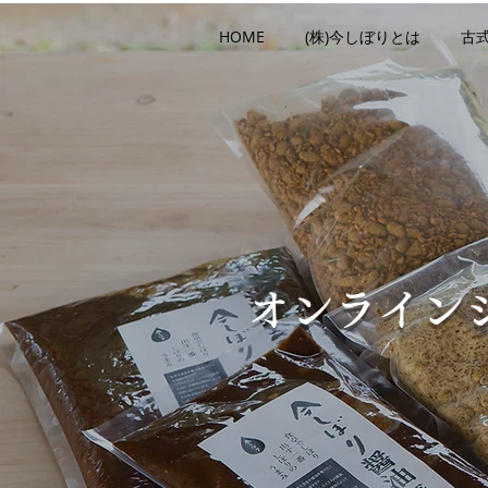
HOME
(株)今しぼりとは
古
​オンライン