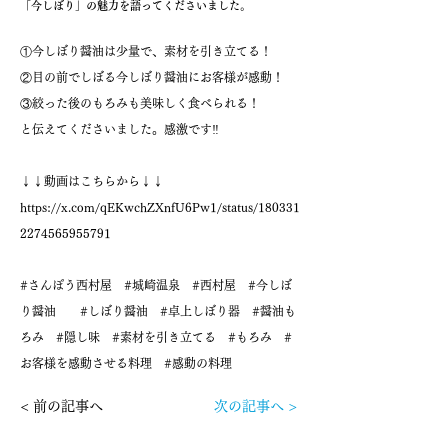
「今しぼり」の魅力を語ってくださいました。
①今しぼり醤油は少量で、素材を引き立てる！
②目の前でしぼる今しぼり醤油にお客様が感動！
③絞った後のもろみも美味しく食べられる！
と伝えてくださいました。感激です‼️
↓↓動画はこちらから↓↓
https://x.com/qEKwchZXnfU6Pw1/status/180331
2274565955791
#さんぽう西村屋 #城崎温泉 #西村屋 #今しぼ
り醤油 #しぼり醤油 #卓上しぼり器 #醤油も
ろみ #隠し味 #素材を引き立てる #もろみ #
お客様を感動させる料理 #感動の料理
< 前の記事へ
次の記事へ >