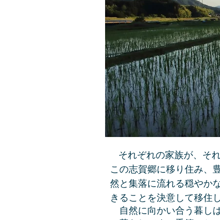
それぞれの家族が、そ
この志賀郷に移り住み、
然と集落に流れ
る穏や
か
きることを決意して移住
自然に向かい合う暮し