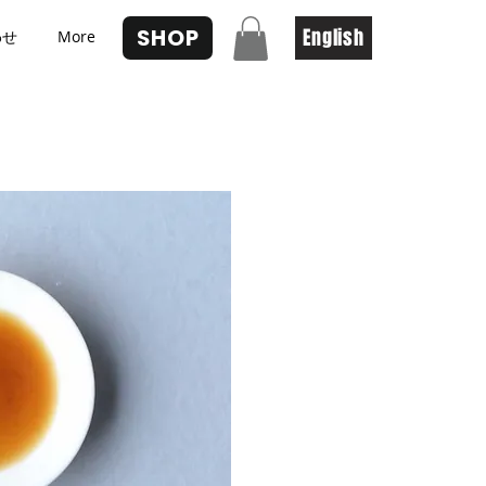
SHOP
English
わせ
More