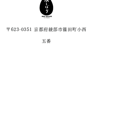
〒623-0351 京都府綾部市篠田町小西
五番
☎︎
0773-21-6831
✉️
shigasato@imashibori.com
メルマガアーカイブはこちら
メルマガ配信中！！