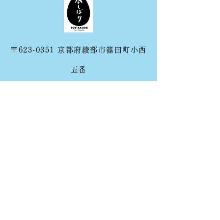
〒623-0351 京都府綾部市篠田町小西
五番
☎︎
0773-21-6831
✉️
shigasato@imashibori.com
メルマガアーカイブはこちら
メルマガ配信中！！