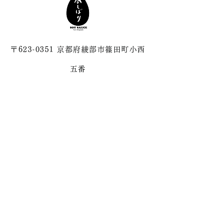
〒623-0351 京都府綾部市篠田町小西
五番
☎︎
0773-21-6831
✉️
shigasato@imashibori.com
メルマガアーカイブはこちら
メルマガ配信中！！