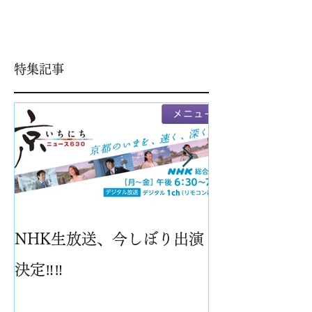
特集記事
NHK生放送、今しぼり出演
パイナップル
決定‼️‼️