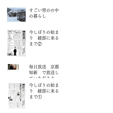
すごい雪の☃️中
の暮らし
今しぼりの始ま
り 綾部に来る
まで②
毎日放送 京都
知新 で放送し
ていただきまし
た。
今しぼりの始ま
り 綾部に来る
まで①