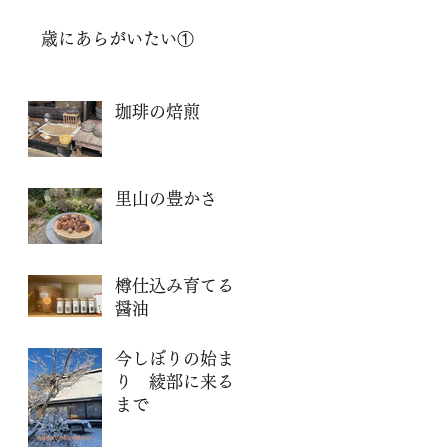
歳にあらがいたい①
珈琲の焙煎
里山の豊かさ
樽仕込み育てる
醤油
今しぼりの始ま
り 綾部に来る
まで