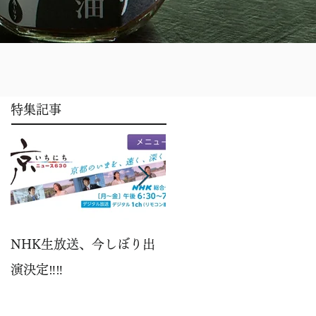
特集記事
NHK生放送、今しぼり出
パイナップル
演決定‼️‼️