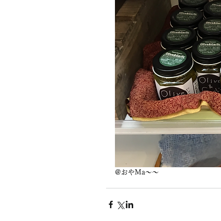
@おやMa〜〜