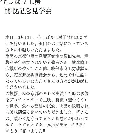
今しぼり工房
開設記念見学会
本日、3月13日、今しぼり工房開設記念見学
会を行いました。沢山のお世話になっている
方々にお越しいただきました。
亀岡の京都学園の発酵研究室の篠田先生、種
麹を長年研究されている菊島さん、綾部商工
会議所の佐々江さん他、綾部市商工労政課か
ら、志賀郷振興協議会から、地元でお世話に
なっている方などたくさんの方々ががお越し
くださいました。
ご挨拶、KBS京都のテレビ出演した時の映像
をプロジェクターで上映、製麴（麹つくり）
の見学、食べる醤油の試食、商品の説明どれ
も興味深深く聞いていただきました。皆さん
の、暖かく見守ってもらえる思いが伝わって
きて、とてもとても、元気が出ました‼️あり
がとうございました‼️