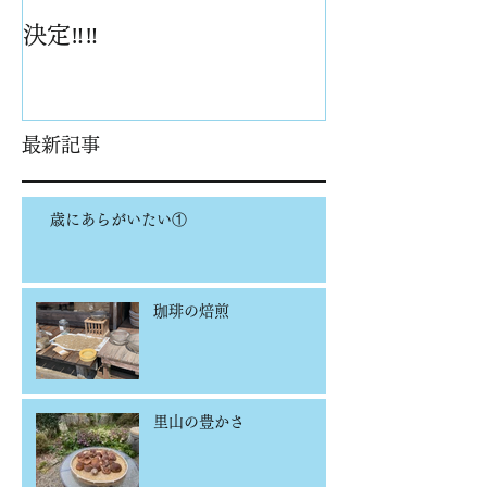
決定‼️‼️
最新記事
歳にあらがいたい①
珈琲の焙煎
里山の豊かさ