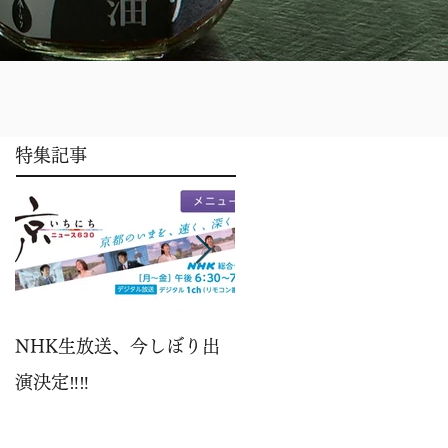
特集記事
NHK生放送、今しぼり出
パイナップル
演決定‼️‼️